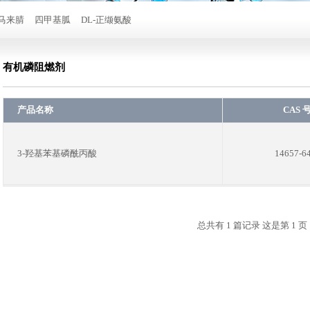
马来腈
四甲基胍
DL-正缬氨酸
有机磷阻燃剂
产品名称
CAS 
3-羟基苯基磷酰丙酸
14657-6
总共有 1 篇记录 这是第 1 页