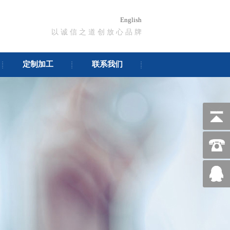
English
以 诚 信 之 道 创 放 心 品 牌
定制加工
联系我们